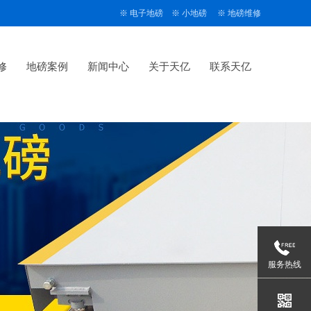
※
电子地磅
※
小地磅
※
地磅维修
修
地磅案例
新闻中心
关于天亿
联系天亿
服务热线