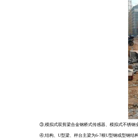
③;模拟式双剪梁合金钢桥式传感器、模拟式不锈钢全
④;结构、U型梁、秤台主梁为6-7根U型钢或型钢结