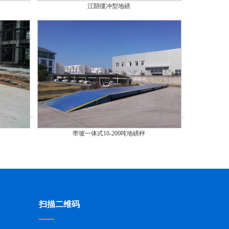
江阴缓冲型地磅
带坡一体式10-200吨地磅秤
扫描二维码