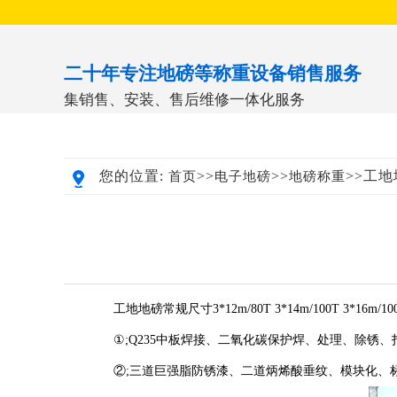
二十年专注地磅等称重设备销售服务
集销售、安装、售后维修一体化服务
您的位置:
>>
>>
>>工
首页
电子地磅
地磅称重
工地地磅常规尺寸3*12m/80T 3*14m/100T 3*16m/1
①;Q235中板焊接、二氧化碳保护焊、处理、除锈、
②;三道巨强脂防锈漆、二道炳烯酸垂纹、模块化、标