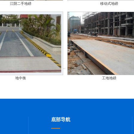
江阴二手地磅
移动式地磅
地中衡
工地地磅
底部导航