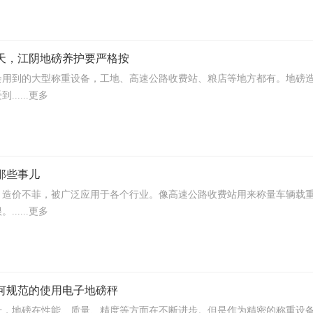
天，江阴地磅养护要严格按
会用到的大型称重设备，工地、高速公路收费站、粮店等地方都有。地磅
.....更多
那些事儿
，造价不菲，被广泛应用于各个行业。像高速公路收费站用来称量车辆载
.....更多
何规范的使用电子地磅秤
升，地磅在性能、质量、精度等方面在不断进步。但是作为精密的称重设