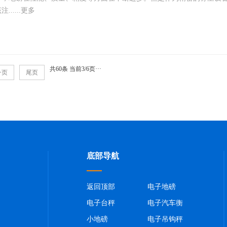
.....更多
共60条 当前3/6页
···
一页
尾页
底部导航
返回顶部
电子地磅
电子台秤
电子汽车衡
小地磅
电子吊钩秤