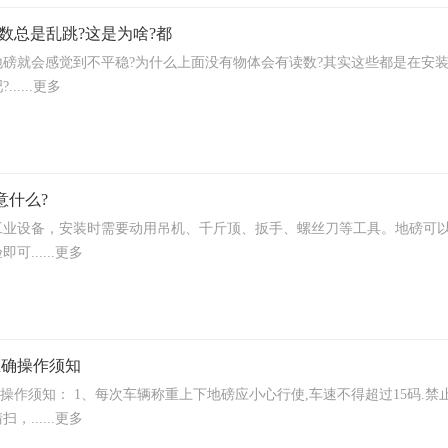
读数总是乱跳?这是为啥?都
地磅就会感觉到不平稳?为什么上面没有物体会有读数?其实这些都是在安
....更多
意什么?
业设备，安装时需要动用吊机、千斤顶、扳手、螺丝刀等工具。地磅可以做
......更多
正确操作须知
正确操作须知： 1、每次车辆称重上下地磅应小心行使,车速不得超过15码.
......更多